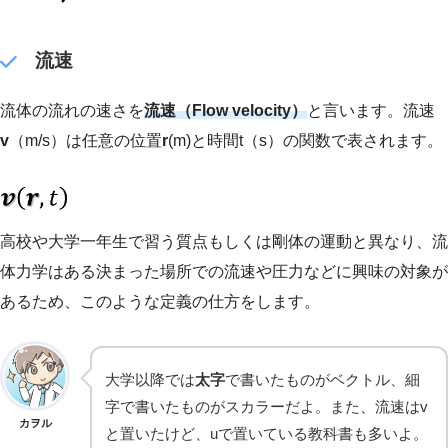
流速
流体の流れの速さを
流速（Flow velocity）
と言います。流速
v
（m/s）は任意の位置
r
(m)と時間t（s）の関数で表されます。
高校や大学一年生で習う質点もしくは剛体の運動と異なり、流
体力学はある決まった場所での流速や圧力などに興味の対象が
あるため、このような定義の仕方をします。
大学以降では
太字
で書いたものがベクトル、細
字で書いたものがスカラーだよ。また、流速はv
カヲル
と置いたけど、uで置いている教科書も多いよ。