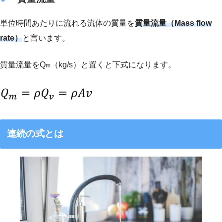
単位時間あたりに流れる流体の質量を
質量流量（Mass flow
rate）
と言います。
質量流量をQ
（kg/s）と置くと下式になります。
m
連続の式とは