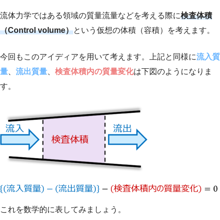
流体力学ではある領域の質量流量などを考える際に
検査体積
（Control volume）
という仮想の体積（容積）を考えます。
今回もこのアイディアを用いて考えます。上記と同様に
流入質
量
、
流出質量
、
検査体積内の質量変化
は下図のようになりま
す。
これを数学的に表してみましょう。