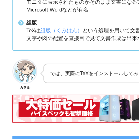
モニタに表示されたものがそのまま文書になる
Microsoft Wordなどが有名。
組版
TeXは
組版（くみはん）
という処理を用いて文
文字や図の配置を直接目で見て文書作成は出来
では、実際にTeXをインストールして
カヲル