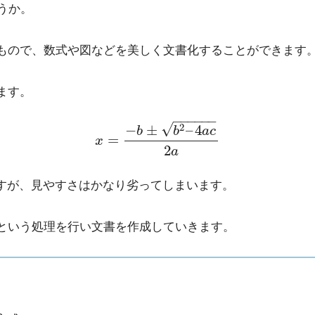
うか。
るもので、数式や図などを美しく文書化することができます
ます。
−
−
−
−
−
−
√
2
−
±
–
4
b
b
a
c
=
x
2
a
a)とも表現できますが、見やすさはかなり劣ってしまいます。
という処理を行い文書を作成していきます。