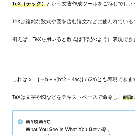
TeX（テック）
という文書作成ツールをご存じでしょ
TeXは複雑な数式や図を含む論文などに使われてい
例えば、TeXを用いると数式は下記のように表現でき
これは x = { – b ± √(b^2 – 4ac)} / (2
TeXは文字や図などをテキストベースで命令し、
組版
WYSIWYG
W
hat
Y
ou
S
ee
I
s
W
hat
Y
ou
G
etの略。